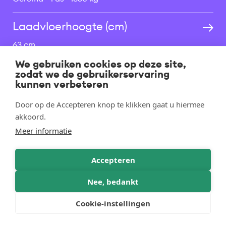
Laadvloerhoogte (cm)
63 cm
We gebruiken cookies op deze site,
Oprijsysteem
zodat we de gebruikerservaring
kunnen verbeteren
Geen
Niet kantelbaar
Door op de Accepteren knop te klikken gaat u hiermee
akkoord.
Opbouw & accessoires
Meer informatie
Borden (30 cm hoog)
Accepteren
Geen accessoires
Nee, bedankt
Huiven & zeilen
Cookie-instellingen
Geen