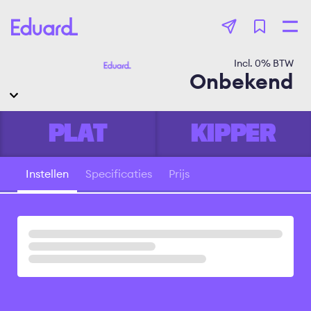
Overslaan
en
naar
de
Incl.
0
% BTW
inhoud
Onbekend
gaan
PLAT
KIPPER
Instellen
Specificaties
Prijs