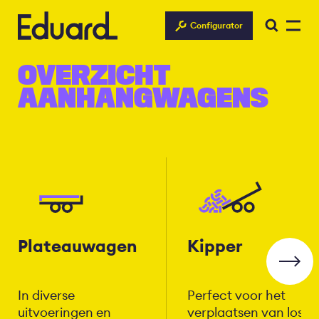
Overslaan
en
Configurator
naar
de
OVERZICHT
inhoud
AANHANGWAGENS
gaan
Plateauwagen
Kipper
In diverse
Perfect voor het
uitvoeringen en
verplaatsen van losse