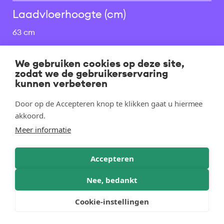
Laadvloerhoogte (cm)
63 cm
Oprijsysteem
We gebruiken cookies op deze site,
zodat we de gebruikerservaring
kunnen verbeteren
Opbouw & accessoires
Door op de Accepteren knop te klikken gaat u hiermee
akkoord.
Huiven & zeilen
Meer informatie
Opties
Accepteren
Nee, bedankt
Cookie-instellingen