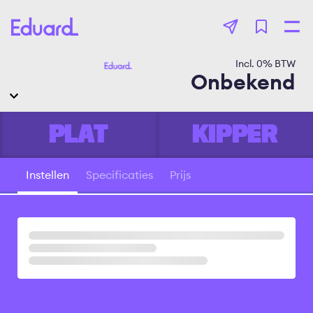
Overslaan
en
naar
de
Incl.
0
% BTW
inhoud
Onbekend
gaan
PLAT
KIPPER
Instellen
Specificaties
Prijs