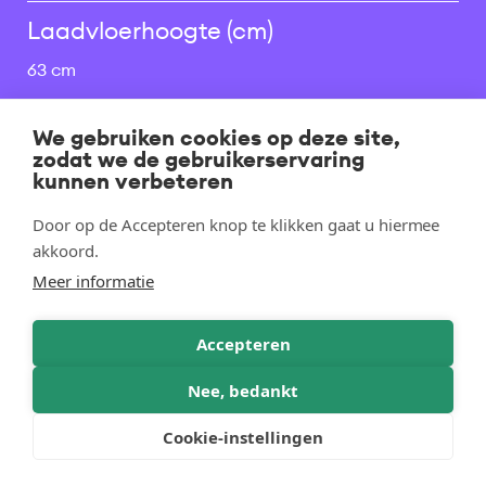
Laadvloerhoogte (cm)
63 cm
Oprijsysteem
We gebruiken cookies op deze site,
zodat we de gebruikerservaring
kunnen verbeteren
Opbouw & accessoires
Door op de Accepteren knop te klikken gaat u hiermee
akkoord.
Huiven & zeilen
Meer informatie
Opties
Accepteren
Nee, bedankt
Cookie-instellingen