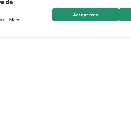
we de
Accepteren
ord.
Meer