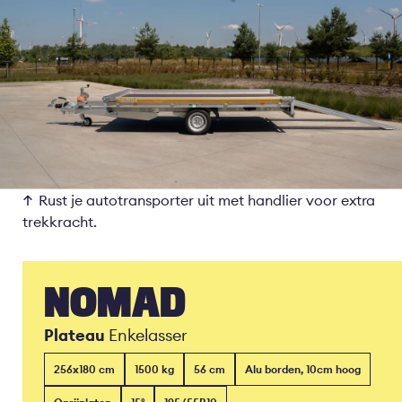
Rust je autotransporter uit met handlier voor extra
trekkracht.
NOMAD
Plateau
Enkelasser
256x180 cm
1500 kg
56 cm
Alu borden, 10cm hoog