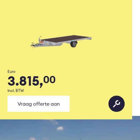
Euro
3.815,
00
Incl. BTW
Vraag offerte aan