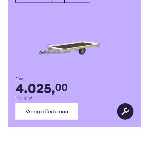
Euro
4.025,
00
Incl. BTW
Vraag offerte aan