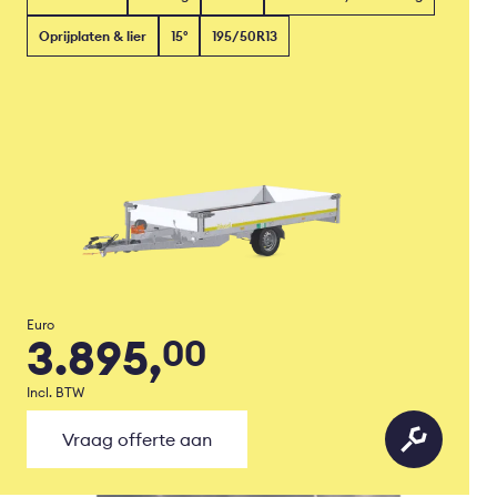
Oprijplaten & lier
15°
195/50R13
Euro
3.895,
00
Incl. BTW
Vraag offerte aan