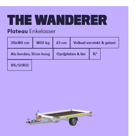
THE WANDERER
Plateau
Enkelasser
311x180 cm
1800 kg
63 cm
Volbad verzinkt & gelast
Alu borden, 10cm hoog
Oprijplaten & lier
15°
195/50R13