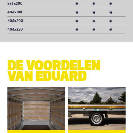
356x200
◉
◉
◉
406x180
◉
◉
◉
406x200
◉
◉
◉
406x220
◉
◉
◉
DE VOORDELEN
VAN EDUARD