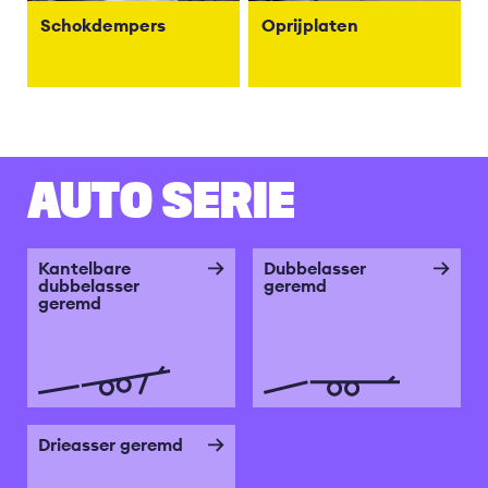
Schokdempers
Oprijplaten
AUTO SERIE
Kantelbare
Dubbelasser
dubbelasser
geremd
geremd
Drieasser geremd