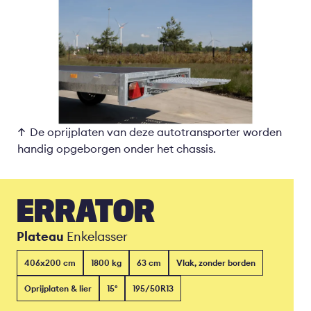
De oprijplaten van deze autotransporter worden
handig opgeborgen onder het chassis.
ERRATOR
Plateau
Enkelasser
406x200 cm
1800 kg
63 cm
Vlak, zonder borden
Oprijplaten & lier
15°
195/50R13