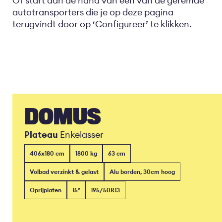
Of start aan de hand van een van de geremde
autotransporters die je op deze pagina
terugvindt door op ‘Configureer’ te klikken.
DOMUS
Plateau
Enkelasser
406x180 cm
1800 kg
63 cm
Volbad verzinkt & gelast
Alu borden, 30cm hoog
Oprijplaten
15°
195/50R13