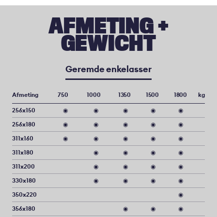
AFMETING +
GEWICHT
Geremde enkelasser
Afmeting
750
1000
1350
1500
1800
kg
256x150
◉
◉
◉
◉
◉
256x180
◉
◉
◉
◉
◉
311x160
◉
◉
◉
◉
◉
311x180
◉
◉
◉
◉
311x200
◉
◉
◉
◉
330x180
◉
◉
◉
◉
350x220
◉
356x180
◉
◉
◉