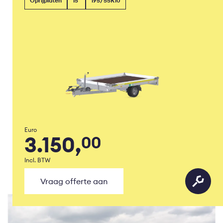
Oprijplaten
15°
195/55R10
Euro
3.150,
00
Incl. BTW
Vraag offerte aan