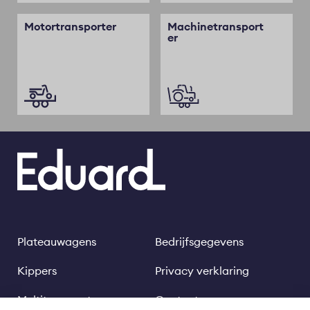
Motortransporter
Machinetransport
er
Plateauwagens
Bedrijfsgegevens
Footer
Legal
links
Kippers
Privacy verklaring
Multitransporters
Contact