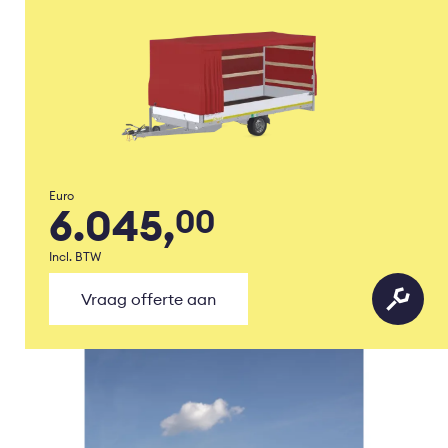
Euro
6.045,
00
Incl. BTW
Vraag offerte aan