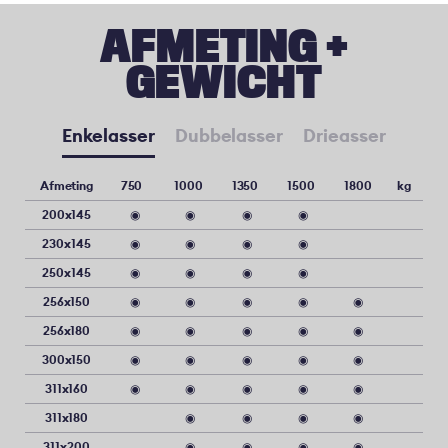
AFMETING +
GEWICHT
Enkelasser
Dubbelasser
Drieasser
Afmeting
750
1000
1350
1500
1800
kg
200x145
◉
◉
◉
◉
230x145
◉
◉
◉
◉
250x145
◉
◉
◉
◉
256x150
◉
◉
◉
◉
◉
256x180
◉
◉
◉
◉
◉
300x150
◉
◉
◉
◉
◉
311x160
◉
◉
◉
◉
◉
311x180
◉
◉
◉
◉
311x200
◉
◉
◉
◉