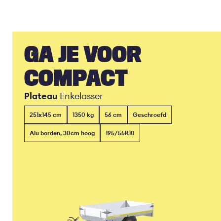
GA JE VOOR
COMPACT
Plateau
Enkelasser
251x145 cm
1350 kg
56 cm
Geschroefd
Alu borden, 30cm hoog
195/55R10