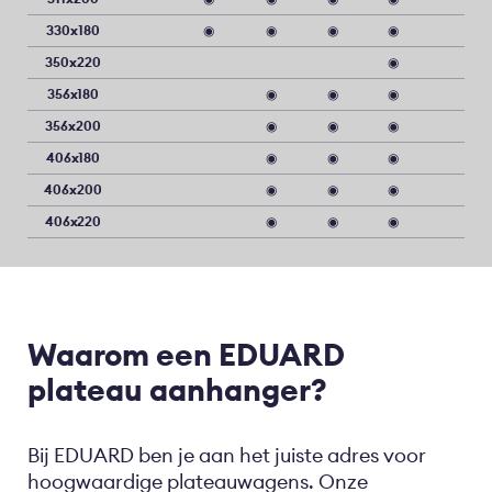
330x180
◉
◉
◉
◉
350x220
◉
356x180
◉
◉
◉
356x200
◉
◉
◉
406x180
◉
◉
◉
406x200
◉
◉
◉
406x220
◉
◉
◉
Waarom een EDUARD
plateau aanhanger?
Bij EDUARD ben je aan het juiste adres voor
hoogwaardige plateauwagens. Onze