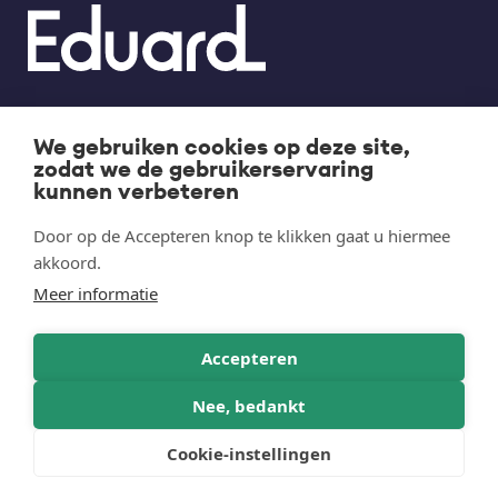
We gebruiken cookies op deze site,
Plateauwagens
Bedrijfsgegevens
Footer
Legal
zodat we de gebruikerservaring
links
kunnen verbeteren
Kippers
Privacy verklaring
Door op de Accepteren knop te klikken gaat u hiermee
Multitransporters
Contact
akkoord.
Autotransporters
Meer informatie
FAQ
Machinetransporters
Accepteren
Motortrailer
Nee, bedankt
Social
Cookie-instellingen
Media
NL