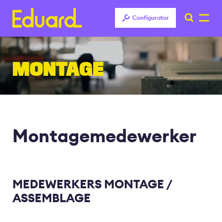
Configurator
Overslaan
en
MONTAGE
naar
de
inhoud
gaan
Montagemedewerker
MEDEWERKERS MONTAGE /
ASSEMBLAGE