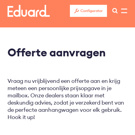
Overslaan
en
Configurator
naar
de
inhoud
gaan
Offerte aanvragen
Vraag nu vrijblijvend een offerte aan en krijg
meteen een persoonlijke prijsopgave in je
mailbox. Onze dealers staan klaar met
deskundig advies, zodat je verzekerd bent van
de perfecte aanhangwagen voor elk gebruik.
Hook it up!