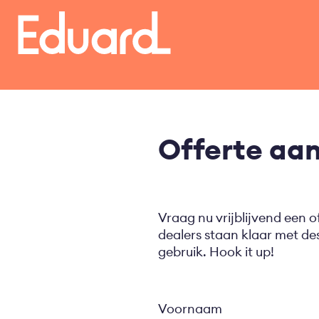
Overslaan
en
naar
de
inhoud
gaan
Offerte aa
Vraag nu vrijblijvend een o
dealers staan klaar met d
gebruik. Hook it up!
Voornaam