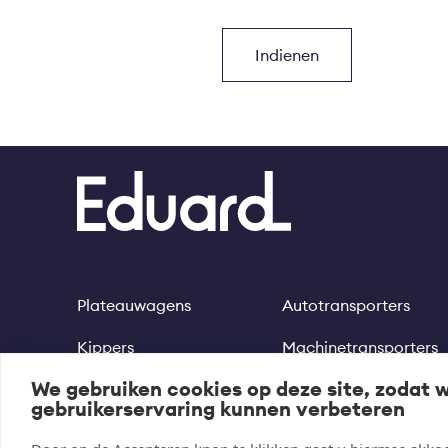
Plateauwagens
Autotransporters
Footer
Kippers
Machinetransporters
We gebruiken cookies op deze site, zodat 
Multitransporters
Motortrailer
gebruikerservaring kunnen verbeteren