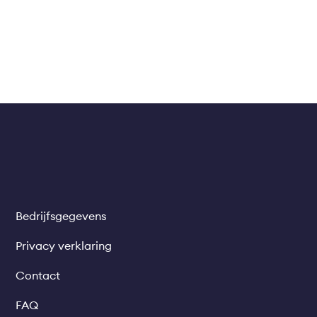
Bedrijfsgegevens
Legal
links
Privacy verklaring
Contact
FAQ