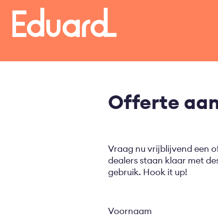
Overslaan
en
naar
de
inhoud
gaan
Offerte aa
Vraag nu vrijblijvend een o
dealers staan klaar met d
gebruik. Hook it up!
Voornaam