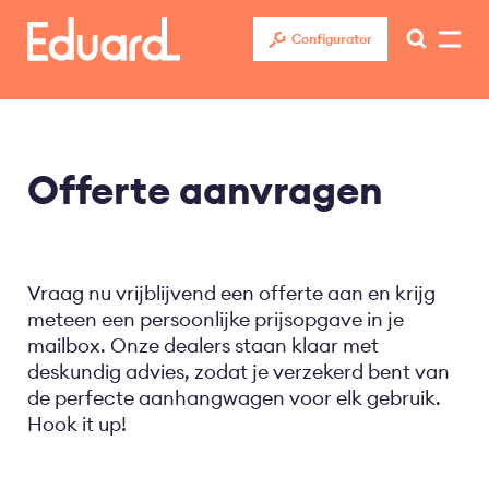
Overslaan
en
Configurator
naar
de
inhoud
gaan
Offerte aanvragen
Vraag nu vrijblijvend een offerte aan en krijg
meteen een persoonlijke prijsopgave in je
mailbox. Onze dealers staan klaar met
deskundig advies, zodat je verzekerd bent van
de perfecte aanhangwagen voor elk gebruik.
Hook it up!