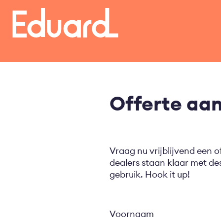
Overslaan
en
naar
de
inhoud
gaan
Offerte aa
Vraag nu vrijblijvend een o
dealers staan klaar met d
gebruik. Hook it up!
Voornaam