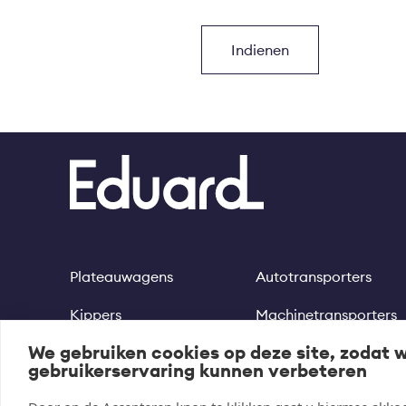
Plateauwagens
Autotransporters
Footer
Kippers
Machinetransporters
We gebruiken cookies op deze site, zodat 
Multitransporters
Motortrailer
gebruikerservaring kunnen verbeteren