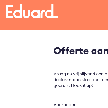
Overslaan
en
naar
de
inhoud
gaan
Offerte aa
Vraag nu vrijblijvend een o
dealers staan klaar met d
gebruik. Hook it up!
Voornaam