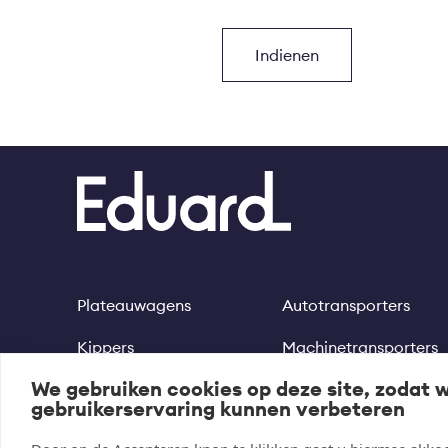
Plateauwagens
Autotransporters
Footer
Kippers
Machinetransporters
We gebruiken cookies op deze site, zodat 
Multitransporters
Motortrailer
gebruikerservaring kunnen verbeteren