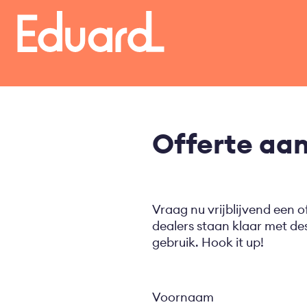
Overslaan
en
naar
de
inhoud
gaan
Offerte aa
Vraag nu vrijblijvend een o
dealers staan klaar met d
gebruik. Hook it up!
Voornaam