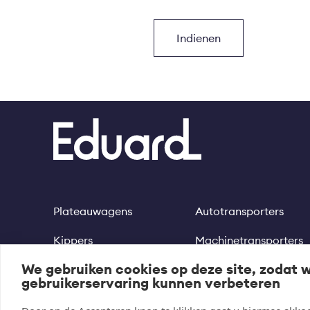
Plateauwagens
Autotransporters
Footer
Kippers
Machinetransporters
We gebruiken cookies op deze site, zodat 
Multitransporters
Motortrailer
gebruikerservaring kunnen verbeteren