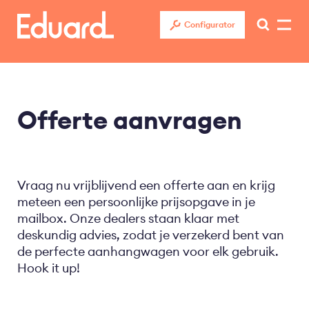
Overslaan
en
Configurator
naar
de
inhoud
gaan
Offerte aanvragen
Vraag nu vrijblijvend een offerte aan en krijg
meteen een persoonlijke prijsopgave in je
mailbox. Onze dealers staan klaar met
deskundig advies, zodat je verzekerd bent van
de perfecte aanhangwagen voor elk gebruik.
Hook it up!