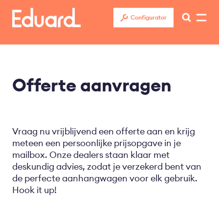
Overslaan
en
Configurator
naar
de
inhoud
gaan
Offerte aanvragen
Vraag nu vrijblijvend een offerte aan en krijg
meteen een persoonlijke prijsopgave in je
mailbox. Onze dealers staan klaar met
deskundig advies, zodat je verzekerd bent van
de perfecte aanhangwagen voor elk gebruik.
Hook it up!