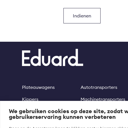
Plateauwagens
Autotransporters
Footer
Kippers
Machinetransporters
We gebruiken cookies op deze site, zodat 
Multitransporters
Motortrailer
gebruikerservaring kunnen verbeteren