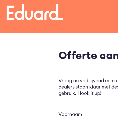
Overslaan
en
naar
de
inhoud
gaan
Offerte aa
Vraag nu vrijblijvend een o
dealers staan klaar met d
gebruik. Hook it up!
Voornaam