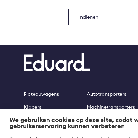
Plateauwagens
Autotransporters
Footer
Kippers
Machinetransporters
We gebruiken cookies op deze site, zodat 
Multitransporters
Motortrailer
gebruikerservaring kunnen verbeteren