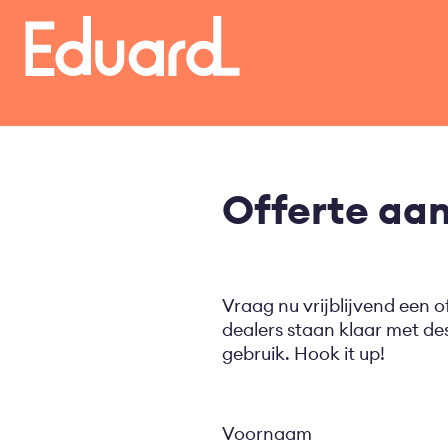
Overslaan
en
naar
de
inhoud
gaan
Offerte aa
Vraag nu vrijblijvend een o
dealers staan klaar met d
gebruik. Hook it up!
Voornaam