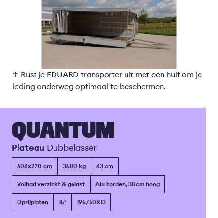
Rust je EDUARD transporter uit met een huif om je
lading onderweg optimaal te beschermen.
QUANTUM
Plateau
Dubbelasser
606x220 cm
3500 kg
63 cm
Volbad verzinkt & gelast
Alu borden, 30cm hoog
Oprijplaten
15°
195/50R13