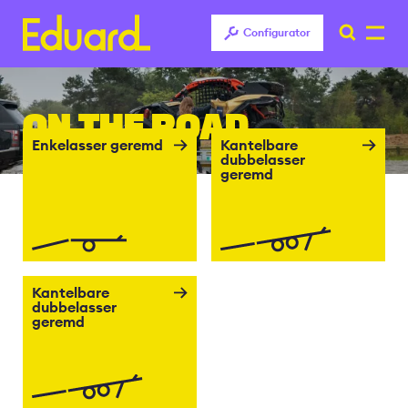
Configurator
Overslaan
en
ON THE ROAD
naar
de
Enkelasser geremd
Kantelbare
dubbelasser
inhoud
geremd
gaan
Kantelbare
dubbelasser
geremd