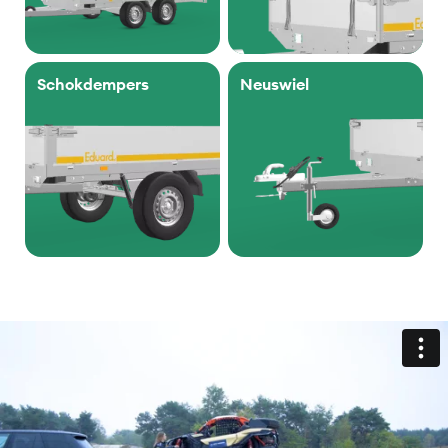
Schokdempers
Neuswiel