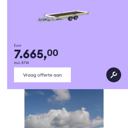
Euro
7.665,
00
Incl. BTW
Vraag offerte aan