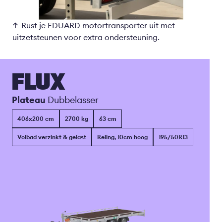
Rust je EDUARD motortransporter uit met
uitzetsteunen voor extra ondersteuning.
FLUX
Plateau
Dubbelasser
406x200 cm
2700 kg
63 cm
Volbad verzinkt & gelast
Reling, 10cm hoog
195/50R13