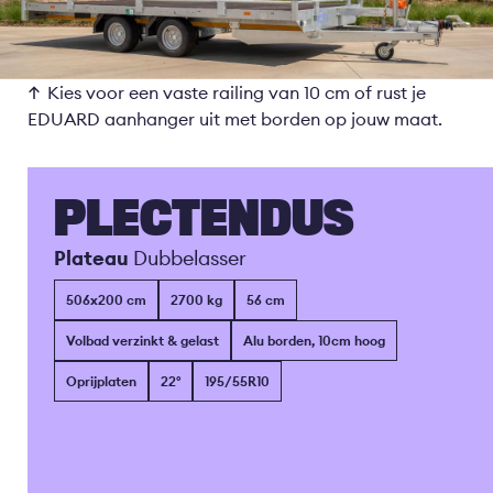
Kies voor een vaste railing van 10 cm of rust je
EDUARD aanhanger uit met borden op jouw maat.
PLECTENDUS
Plateau
Dubbelasser
506x200 cm
2700 kg
56 cm
Volbad verzinkt & gelast
Alu borden, 10cm hoog
Oprijplaten
22°
195/55R10