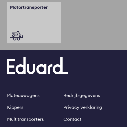
Motortransporter
Plateauwagens
Bedrijfsgegevens
Footer
Legal
links
Kippers
Privacy verklaring
Multitransporters
Contact