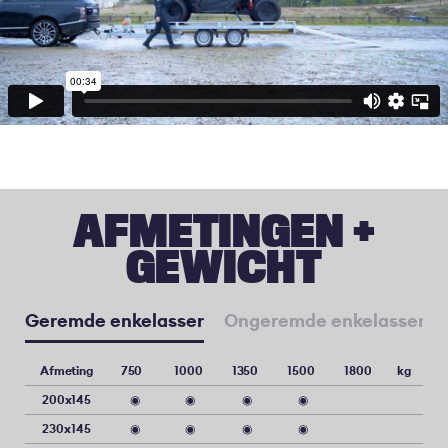
AFMETINGEN +
GEWICHT
Geremde enkelasser
Ongeremde enkelasser
Afmeting
750
1000
1350
1500
1800
kg
200x145
◉
◉
◉
◉
230x145
◉
◉
◉
◉