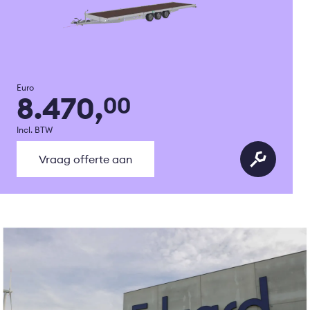
Euro
8.470,
00
Incl. BTW
Vraag offerte aan