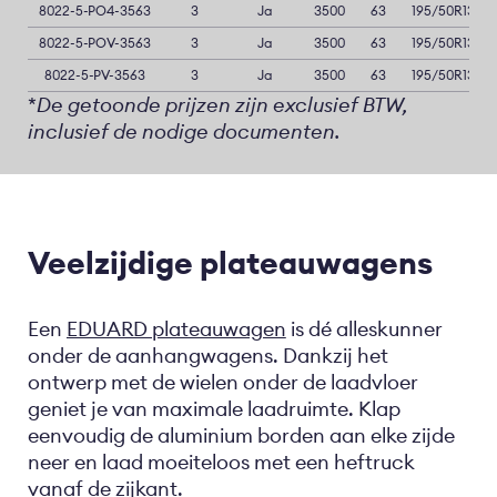
8022-5-PO4-3563
3
Ja
3500
63
195/50R13
8022-5-POV-3563
3
Ja
3500
63
195/50R13
8022-5-PV-3563
3
Ja
3500
63
195/50R13
*
De getoonde prijzen zijn exclusief BTW,
inclusief de nodige documenten.
Veelzijdige plateauwagens
Een
EDUARD plateauwagen
is dé alleskunner
onder de aanhangwagens. Dankzij het
ontwerp met de wielen onder de laadvloer
geniet je van maximale laadruimte. Klap
eenvoudig de aluminium borden aan elke zijde
neer en laad moeiteloos met een heftruck
vanaf de zijkant.