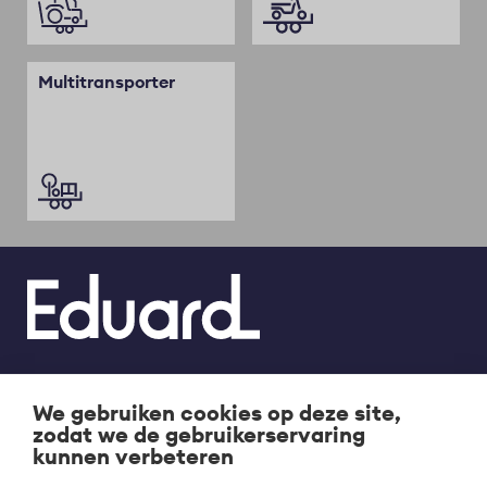
Multitransporter
We gebruiken cookies op deze site,
Plateauwagens
Bedrijfsgegevens
Footer
Legal
zodat we de gebruikerservaring
links
kunnen verbeteren
Kippers
Privacy verklaring