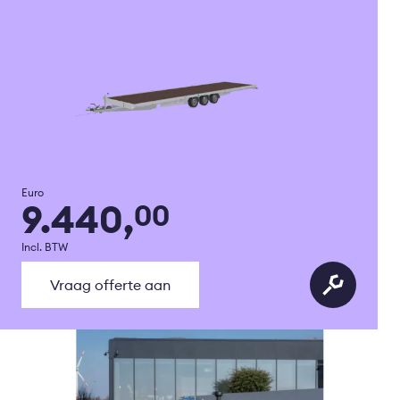
Euro
9.440,
00
Incl. BTW
Vraag offerte aan