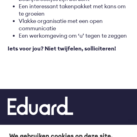
Een interessant takenpakket met kans om
te groeien
Vlakke organisatie met een open
communicatie
Een werkomgeving om ‘u’ tegen te zeggen
Iets voor jou? Niet twijfelen, solliciteren!
We gebruiken cookies op deze site,