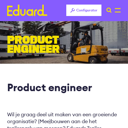
Configurator
Overslaan
en
PRODUCT
naar
de
ENGINEER
inhoud
gaan
Product engineer
Wil je graag deel uit maken van een groeiende
organisatie? (Mee)bouwen aan de het