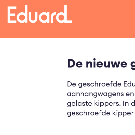
Overslaan
en
naar
de
inhoud
gaan
De nieuwe 
De geschroefde Edu
aanhangwagens en b
gelaste kippers. In
geschroefde kipper 