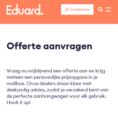
Overslaan
en
Configurator
naar
de
inhoud
gaan
Offerte aanvragen
Vraag nu vrijblijvend een offerte aan en krijg
meteen een persoonlijke prijsopgave in je
mailbox. Onze dealers staan klaar met
deskundig advies, zodat je verzekerd bent van
de perfecte aanhangwagen voor elk gebruik.
Hook it up!