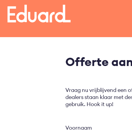
Overslaan
en
naar
de
inhoud
gaan
Offerte aa
Vraag nu vrijblijvend een o
dealers staan klaar met d
gebruik. Hook it up!
Voornaam