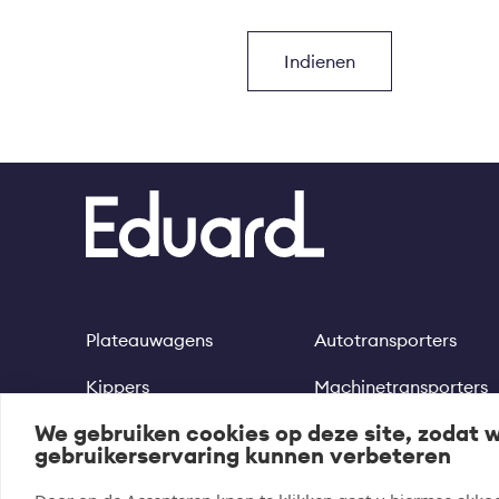
Plateauwagens
Autotransporters
Footer
Kippers
Machinetransporters
We gebruiken cookies op deze site, zodat 
Multitransporters
Motortrailer
gebruikerservaring kunnen verbeteren