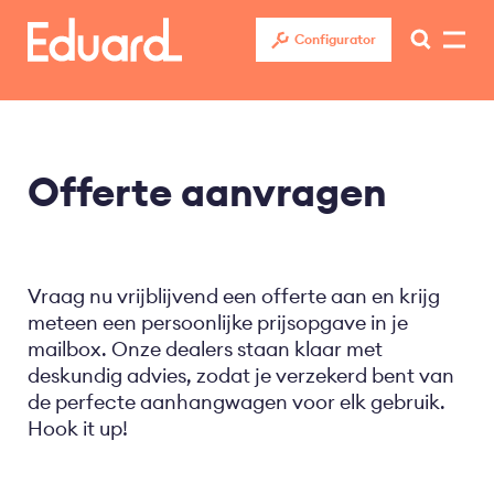
Overslaan
en
Configurator
naar
de
inhoud
gaan
Offerte aanvragen
Vraag nu vrijblijvend een offerte aan en krijg
meteen een persoonlijke prijsopgave in je
mailbox. Onze dealers staan klaar met
deskundig advies, zodat je verzekerd bent van
de perfecte aanhangwagen voor elk gebruik.
Hook it up!