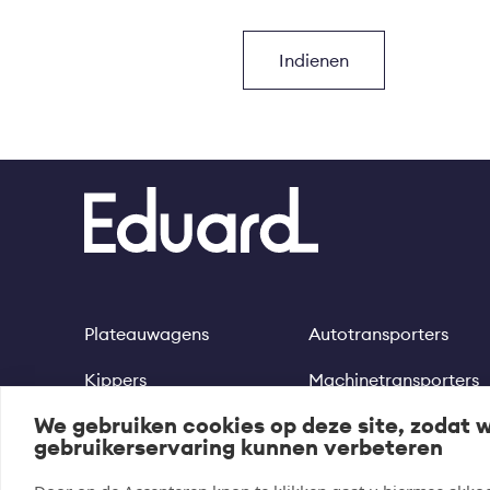
Plateauwagens
Autotransporters
Footer
Kippers
Machinetransporters
We gebruiken cookies op deze site, zodat 
Multitransporters
Motortrailer
gebruikerservaring kunnen verbeteren