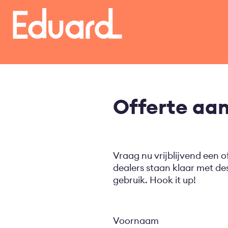
Overslaan
en
naar
de
inhoud
gaan
Offerte aa
Vraag nu vrijblijvend een o
dealers staan klaar met d
gebruik. Hook it up!
Voornaam