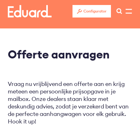
Overslaan
en
Configurator
naar
de
inhoud
gaan
Offerte aanvragen
Vraag nu vrijblijvend een offerte aan en krijg
meteen een persoonlijke prijsopgave in je
mailbox. Onze dealers staan klaar met
deskundig advies, zodat je verzekerd bent van
de perfecte aanhangwagen voor elk gebruik.
Hook it up!