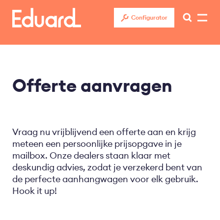
Overslaan
en
Configurator
naar
de
inhoud
gaan
Offerte aanvragen
Vraag nu vrijblijvend een offerte aan en krijg
meteen een persoonlijke prijsopgave in je
mailbox. Onze dealers staan klaar met
deskundig advies, zodat je verzekerd bent van
de perfecte aanhangwagen voor elk gebruik.
Hook it up!