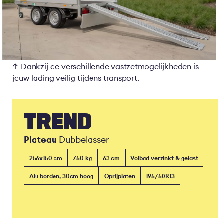
Dankzij de verschillende vastzetmogelijkheden is
jouw lading veilig tijdens transport.
TREND
Plateau
Dubbelasser
256x150 cm
750 kg
63 cm
Volbad verzinkt & gelast
Alu borden, 30cm hoog
Oprijplaten
195/50R13