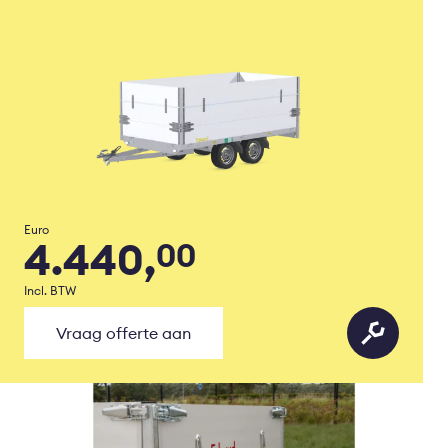
Euro
4.440,
00
Incl. BTW
Vraag offerte aan