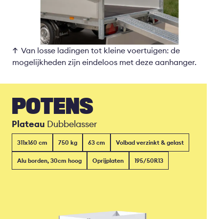
Van losse ladingen tot kleine voertuigen: de
mogelijkheden zijn eindeloos met deze aanhanger.
POTENS
Plateau
Dubbelasser
311x160 cm
750 kg
63 cm
Volbad verzinkt & gelast
Alu borden, 30cm hoog
Oprijplaten
195/50R13