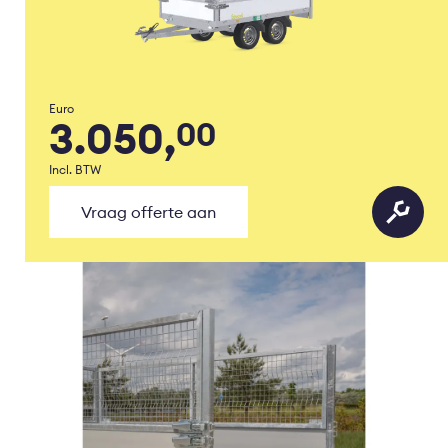
Euro
3.050,
00
Incl. BTW
Vraag offerte aan