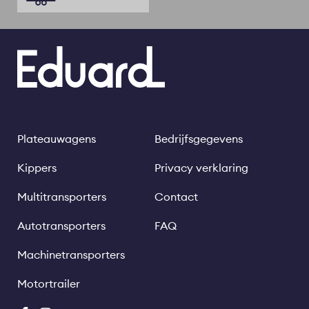
Plateauwagens
Bedrijfsgegevens
Footer
Legal
links
Kippers
Privacy verklaring
Multitransporters
Contact
Autotransporters
FAQ
Machinetransporters
Motortrailer