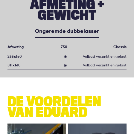
AFMETING +
GEWICHT
Ongeremde dubbelasser
Afmeting
750
Chassis
256x150
◉
Volbad verzinkt en gelast
311x160
◉
Volbad verzinkt en gelast
DE VOORDELEN
VAN EDUARD