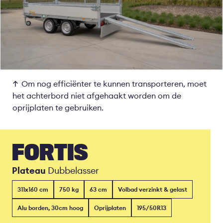
Om nog efficiënter te kunnen transporteren, moet
het achterbord niet afgehaakt worden om de
oprijplaten te gebruiken.
FORTIS
Plateau
Dubbelasser
311x160 cm
750 kg
63 cm
Volbad verzinkt & gelast
Alu borden, 30cm hoog
Oprijplaten
195/50R13