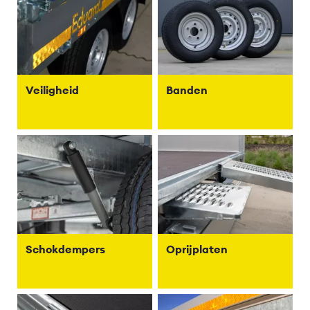
Veiligheid
Banden
Schokdempers
Oprijplaten