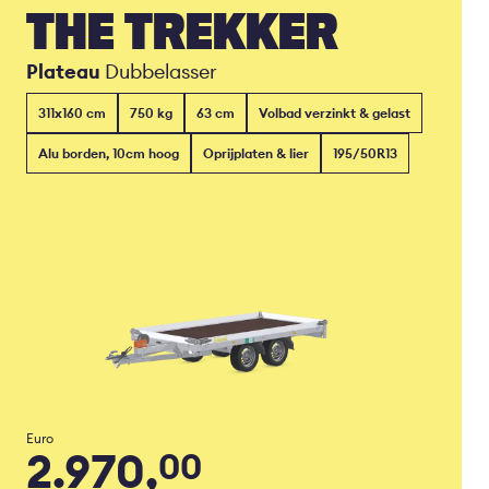
THE TREKKER
Plateau
Dubbelasser
311x160 cm
750 kg
63 cm
Volbad verzinkt & gelast
Alu borden, 10cm hoog
Oprijplaten & lier
195/50R13
Euro
2.970,
00